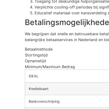
Toegang tot deskundige hulporganisatie
Verplichte cooling-off periodes bij sign
Educatief materiaal over kansverdeling 
Betalingsmogelijkhede
We begrijpen dat snelle en betrouwbare betal
belangrijke betaalservices in Nederland en b
Betaalmethode
Stortingstijd
Opnametijd
Minimum/Maximum Bedrag
iDEAL
Kredietkaart
Bankoverschrijving