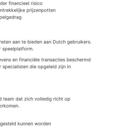
r financieel risico
trekkelijke prijzenpotten
 spelgedrag
ensten aan te bieden aan Dutch gebruikers.
r speelplatform.
evens en financiële transacties beschermd
pecialisten die opgeleid zijn in
team dat zich volledig richt op
oorkomen.
 ingesteld kunnen worden