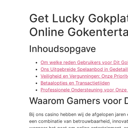
Get Lucky Gokplat
Online Gokentert
Inhoudsopgave
Om welke reden Gebruikers voor Dit Go
Ons Uitgebreide Spelaanbod in Gedetail
Veiligheid en Vergunningen: Onze Priorit
Betaalopties en Transactietijden
Professionele Ondersteuning voor Onze 
Waarom Gamers voor Di
Bij ons casino hebben wij de afgelopen jaren
een combinatie van betrouwbaarheid, innovat