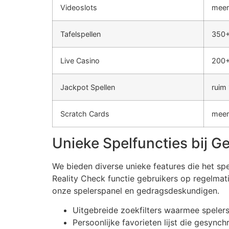
Videoslots
meer
Tafelspellen
350
Live Casino
200
Jackpot Spellen
ruim
Scratch Cards
meer
Unieke Spelfuncties bij G
We bieden diverse unieke features die het spe
Reality Check functie gebruikers op regelmat
onze spelerspanel en gedragsdeskundigen.
Uitgebreide zoekfilters waarmee spelers 
Persoonlijke favorieten lijst die gesyn