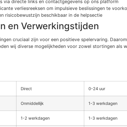
s via directe links en contactgegevens op ons platform
ificante verliesreeksen om impulsieve beslissingen te voor
en risicobewustzijn beschikbaar in de helpsectie
n en Verwerkingstijden
ingen cruciaal zijn voor een positieve spelervaring. Daarom
ieden wij diverse mogelijkheden voor zowel stortingen als w
Direct
0-24 uur
Onmiddellijk
1-3 werkdagen
1-2 werkdagen
1-3 werkdagen