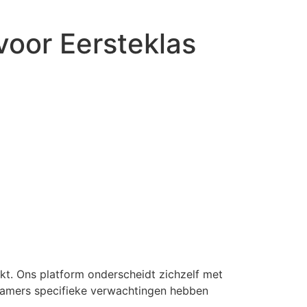
voor Eersteklas
kt. Ons platform onderscheidt zichzelf met
 gamers specifieke verwachtingen hebben