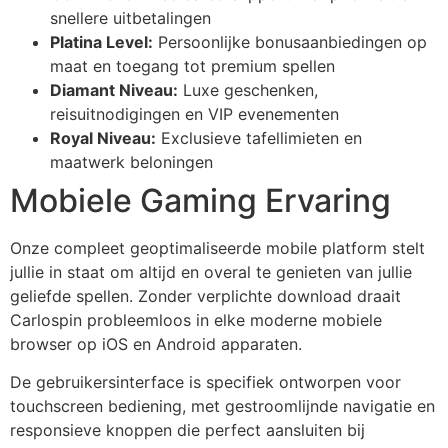
snellere uitbetalingen
Platina Level:
Persoonlijke bonusaanbiedingen op
maat en toegang tot premium spellen
Diamant Niveau:
Luxe geschenken,
reisuitnodigingen en VIP evenementen
Royal Niveau:
Exclusieve tafellimieten en
maatwerk beloningen
Mobiele Gaming Ervaring
Onze compleet geoptimaliseerde mobile platform stelt
jullie in staat om altijd en overal te genieten van jullie
geliefde spellen. Zonder verplichte download draait
Carlospin probleemloos in elke moderne mobiele
browser op iOS en Android apparaten.
De gebruikersinterface is specifiek ontworpen voor
touchscreen bediening, met gestroomlijnde navigatie en
responsieve knoppen die perfect aansluiten bij