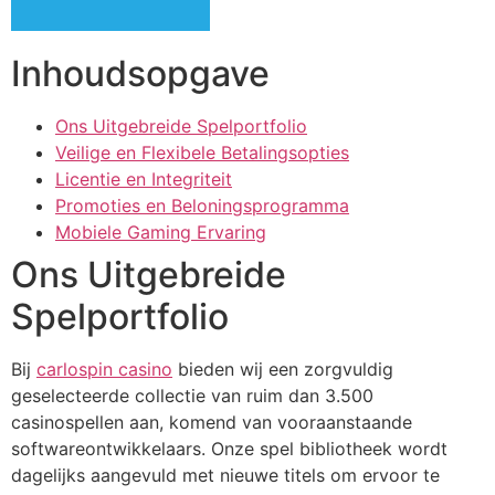
Inhoudsopgave
Ons Uitgebreide Spelportfolio
Veilige en Flexibele Betalingsopties
Licentie en Integriteit
Promoties en Beloningsprogramma
Mobiele Gaming Ervaring
Ons Uitgebreide
Spelportfolio
Bij
carlospin casino
bieden wij een zorgvuldig
geselecteerde collectie van ruim dan 3.500
casinospellen aan, komend van vooraanstaande
softwareontwikkelaars. Onze spel bibliotheek wordt
dagelijks aangevuld met nieuwe titels om ervoor te