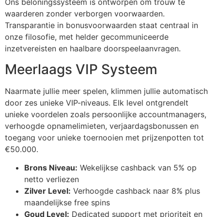
Ons beloningssysteem is ontworpen om trouw te
waarderen zonder verborgen voorwaarden.
Transparantie in bonusvoorwaarden staat centraal in
onze filosofie, met helder gecommuniceerde
inzetvereisten en haalbare doorspeelaanvragen.
Meerlaags VIP Systeem
Naarmate jullie meer spelen, klimmen jullie automatisch
door zes unieke VIP-niveaus. Elk level ontgrendelt
unieke voordelen zoals persoonlijke accountmanagers,
verhoogde opnamelimieten, verjaardagsbonussen en
toegang voor unieke toernooien met prijzenpotten tot
€50.000.
Brons Niveau:
Wekelijkse cashback van 5% op
netto verliezen
Zilver Level:
Verhoogde cashback naar 8% plus
maandelijkse free spins
Goud Level:
Dedicated support met prioriteit en