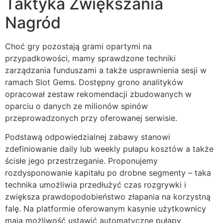
Taktyka Zwiększania
Nagród
Choć gry pozostają grami opartymi na
przypadkowości, mamy sprawdzone techniki
zarządzania funduszami a także usprawnienia sesji w
ramach Slot Gems. Dostępny grono analityków
opracował zestaw rekomendacji zbudowanych w
oparciu o danych ze milionów spinów
przeprowadzonych przy oferowanej serwisie.
Podstawą odpowiedzialnej zabawy stanowi
zdefiniowanie daily lub weekly pułapu kosztów a także
ścisłe jego przestrzeganie. Proponujemy
rozdysponowanie kapitału po drobne segmenty – taka
technika umożliwia przedłużyć czas rozgrywki i
zwiększa prawdopodobieństwo złapania na korzystną
falę. Na platformie oferowanym kasynie użytkownicy
mają możliwość ustawić automatyczne pułapy