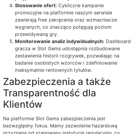
Stosowanie ofert:
Cykliczne kampanie
promocyjne na platformie naszym serwisie
zawierają free zakręcenia oraz wzmacniacze
wygranych, co znacząco potęgują poziom
przewidywaną gry.
Monitorowanie analiz indywidualnych:
Dashboard
gracza w Slot Gems udostępnia rozbudowane
zestawienia historii rozgrywek, pozwalając na
badanie osobistych wzorców i zdefiniowanie
maksymalnie rentownych tytułów.
Zabezpieczenia a także
Transparentność dla
Klientów
Na platformie Slot Gems zabezpieczenia jest
bezwzględny fokus. Mamy zezwolenie hazardową
przyznaną od szanowany instytucję regulacyjny, co