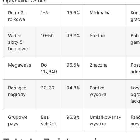
Optymalna Wobec
Retro 3-
1-5
95.5%
Minimalna
Kon
rolkowe
gra
Wideo
10-50
96.3%
Średnia
Bal
sloty 5-
gam
bębnowe
Megaways
Do
96.5%
Znaczna
Pos
117,649
adre
Rosnące
20-30
94.8%
Bardzo
Łow
nagrody
wysoka
ogr
jac
Grupowe
Bez
96.8%
Umiarkowana-
Fan
pays
ścieżek
wysoka
now