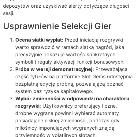
depozytów oraz uzyskiwać alerty dotyczące długości
sesji.
Usprawnienie Selekcji Gier
Ocena siatki wypłat:
Przed inicjacją rozgrywki
warto sprawdzić w ramach siatką nagród, jaka
precyzyjnie pokazuje wartość konkretnych
symboli i reguły aktywacji funkcji bonusowych.
Próba w wersji demonstracyjnej:
Przeważająca
część tytułów na platformie Slot Gems udostępnia
bezpłatną edycję próbną, pozwalającą poznać
system bez ryzyka kapitałowego.
Wybór zmienności w odpowiedzi na charakteru
rozgrywki:
Użytkownicy preferujący liczne,
drobne wygrane powinni wybierać automaty
posiadające niskiej zmienności, podczas gdy
miłośnicy imponujących wygranych znajdą
przyjemność w volatilnych slotach.