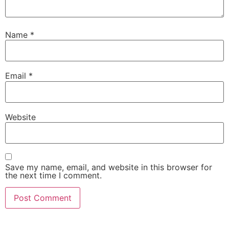
Name
*
Email
*
Website
Save my name, email, and website in this browser for
the next time I comment.