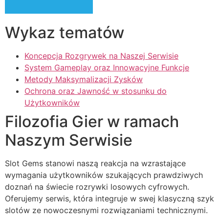
Wykaz tematów
Koncepcja Rozgrywek na Naszej Serwisie
System Gameplay oraz Innowacyjne Funkcje
Metody Maksymalizacji Zysków
Ochrona oraz Jawność w stosunku do
Użytkowników
Filozofia Gier w ramach
Naszym Serwisie
Slot Gems stanowi naszą reakcja na wzrastające
wymagania użytkowników szukających prawdziwych
doznań na świecie rozrywki losowych cyfrowych.
Oferujemy serwis, która integruje w swej klasyczną szyk
slotów ze nowoczesnymi rozwiązaniami technicznymi.