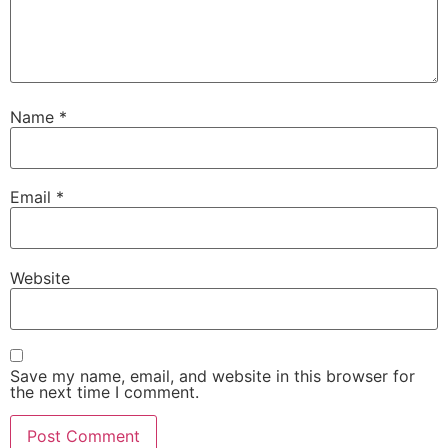
Name
*
Email
*
Website
Save my name, email, and website in this browser for
the next time I comment.