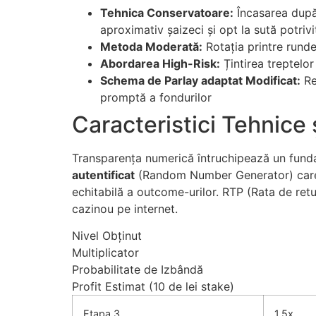
Tehnica Conservatoare:
Încasarea după 
aproximativ șaizeci și opt la sută potrivi
Metoda Moderată:
Rotația printre runde
Abordarea High-Risk:
Țintirea treptelor
Schema de Parlay adaptat Modificat:
Re
promptă a fondurilor
Caracteristici Tehnice ș
Transparența numerică întruchipează un fund
autentificat
(Random Number Generator) care a
echitabilă a outcome-urilor. RTP (Rata de retu
cazinou pe internet.
Nivel Obținut
Multiplicator
Probabilitate de Izbândă
Profit Estimat (10 de lei stake)
Etapa 3
1.5x