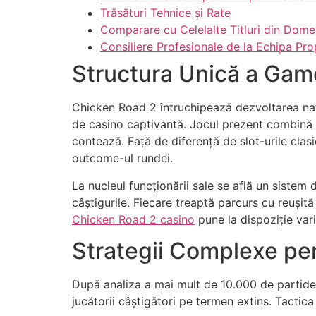
Trăsături Tehnice și Rate
Comparare cu Celelalte Titluri din Dome
Consiliere Profesionale de la Echipa Pro
Structura Unică a Gam
Chicken Road 2 întruchipează dezvoltarea natu
de casino captivantă. Jocul prezent combin
contează. Față de diferență de slot-urile clas
outcome-ul rundei.
La nucleul funcționării sale se află un sistem
câștigurile. Fiecare treaptă parcurs cu reușit
Chicken Road 2 casino
pune la dispoziție var
Strategii Complexe pen
După analiza a mai mult de 10.000 de partide e
jucătorii câștigători pe termen extins. Tacti