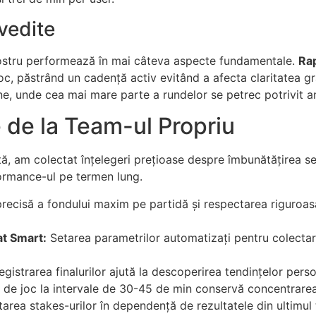
vedite
nostru performează în mai câteva aspecte fundamentale.
Rap
oc, păstrând un cadență activ evitând a afecta claritatea gr
, unde cea mai mare parte a rundelor se petrec potrivit an
e de la Team-ul Propriu
tă, am colectat înțelegeri prețioase despre îmbunătățirea s
ormance-ul pe termen lung.
precisă a fondului maxim pe partidă și respectarea riguroasă
at Smart:
Setarea parametrilor automatizați pentru colectar
egistrarea finalurilor ajută la descoperirea tendințelor pers
 de joc la intervale de 30-45 de min conservă concentrarea
rea stakes-urilor în dependență de rezultatele din ultimul