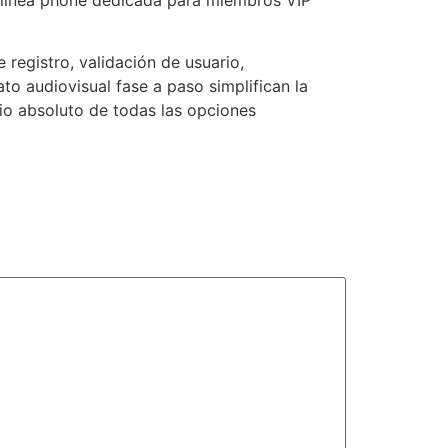
egistro, validación de usuario,
to audiovisual fase a paso simplifican la
nio absoluto de todas las opciones