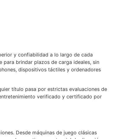
rior y confiabilidad a lo largo de cada
 para brindar plazos de carga ideales, sin
hones, dispositivos táctiles y ordenadores
ier título pasa por estrictas evaluaciones de
tretenimiento verificado y certificado por
iones. Desde máquinas de juego clásicas