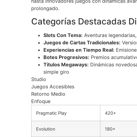
hasta innovadores juegos con dinámicas avanz
prolongado.
Categorías Destacadas Di
Slots Con Tema:
Aventuras legendarias,
Juegos de Cartas Tradicionales:
Versio
Experiencias en Tiempo Real:
Emisiones
Botes Progresivos:
Premios acumulativo
Títulos Megaways:
Dinámicas novedosas
simple giro
Studio
Juegos Accesibles
Retorno Medio
Enfoque
Pragmatic Play
420+
Evolution
180+