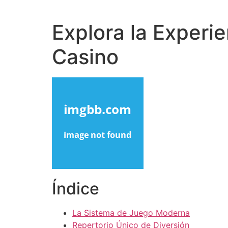
Explora la Experi
Casino
Índice
La Sistema de Juego Moderna
Repertorio Único de Diversión