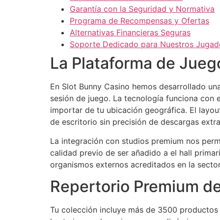
Garantía con la Seguridad y Normativa
Programa de Recompensas y Ofertas
Alternativas Financieras Seguras
Soporte Dedicado para Nuestros Jugad
La Plataforma de Jue
En Slot Bunny Casino hemos desarrollado una 
sesión de juego. La tecnología funciona con 
importar de tu ubicación geográfica. El layo
de escritorio sin precisión de descargas extra
La integración con studios premium nos permi
calidad previo de ser añadido a el hall primar
organismos externos acreditados en la sector
Repertorio Premium de
Tu colección incluye más de 3500 productos