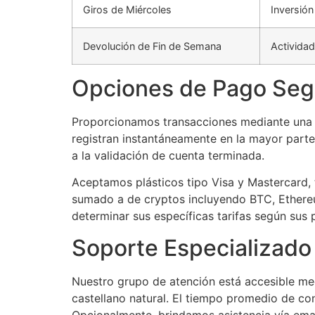
Giros de Miércoles
Inversió
Devolución de Fin de Semana
Activida
Opciones de Pago Seg
Proporcionamos transacciones mediante una a
registran instantáneamente en la mayor parte
a la validación de cuenta terminada.
Aceptamos plásticos tipo Visa y Mastercard, t
sumado a de cryptos incluyendo BTC, Ethere
determinar sus específicas tarifas según sus 
Soporte Especializado
Nuestro grupo de atención está accesible me
castellano natural. El tiempo promedio de co
Opcionalmente, brindamos asistencia vía ema