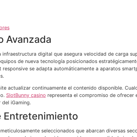
ores
go Avanzada
infraestructura digital que asegura velocidad de carga supe
equipos de nueva tecnología posicionados estratégicamente
ut responsive se adapta automáticamente a aparatos smartp
s.
te actualizar continuamente el contenido disponible. Cualqu
io.
SlotBunny casino
representa el compromiso de ofrecer en
 del iGaming.
 Entretenimiento
 meticulosamente seleccionados que abarcan diversas secc