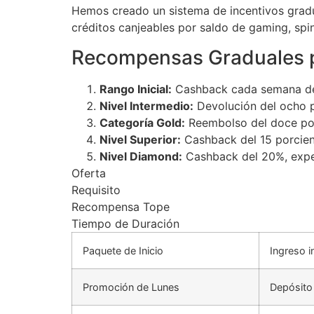
Hemos creado un sistema de incentivos gradua
créditos canjeables por saldo de gaming, spi
Recompensas Graduales 
Rango Inicial:
Cashback cada semana del 
Nivel Intermedio:
Devolución del ocho po
Categoría Gold:
Reembolso del doce por 
Nivel Superior:
Cashback del 15 porcient
Nivel Diamond:
Cashback del 20%, exper
Oferta
Requisito
Recompensa Tope
Tiempo de Duración
Paquete de Inicio
Ingreso i
Promoción de Lunes
Depósito