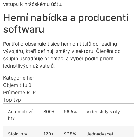
vstupu k hráčskému účtu.
Herní nabídka a producenti
softwaru
Portfolio obsahuje tisíce herních titulů od leading
vývojářů, kteří definují směry v sektoru. Členění do
skupin usnadňuje orientaci a výběr podle priorit
jednotlivých uživatelů.
Kategorie her
Objem titulů
Průměrné RTP
Top typ
Automatové
800+
96,5%
Videosloty sloty
hry
Stolní hry
120+
97,8%
Jednadvacet