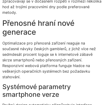
zpracovávají se v dočasném rozpětí v rozmezí několika
hod až trojími pracovními dny podle preferované
metody.
Přenosné hraní nové
generace
Optimalizace pro přenosná zařízení reaguje na
současné návyky českých gamblerů, z jichž více než
sedmdesát procent loguje se k internetové zábavě
skrze smartphonů nebo přenosných zařízení.
Responzivní webová platforma funguje hladce na
veškerých operačních systémech bez požadavku
stahování.
Systémové parametry
smartphone verze
Pružný design automaticky přizpůsobuje interface