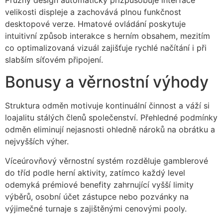
velikosti displeje a zachovává plnou funkčnost
desktopové verze. Hmatové ovládání poskytuje
intuitivní způsob interakce s herním obsahem, mezitím
co optimalizovaná vizuál zajišťuje rychlé načítání i při
slabším síťovém připojení.
Bonusy a věrnostní výhody
Struktura odměn motivuje kontinuální činnost a váží si
loajalitu stálých členů společenství. Přehledné podmínky
odměn eliminují nejasnosti ohledně nároků na obrátku a
nejvyšších výher.
Víceúrovňový věrnostní systém rozděluje gamblerové
do tříd podle herní aktivity, zatímco každý level
odemyká prémiové benefity zahrnující vyšší limity
výběrů, osobní účet zástupce nebo pozvánky na
výjimečné turnaje s zajištěnými cenovými pooly.