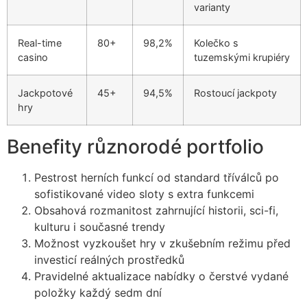
varianty
Real-time
80+
98,2%
Kolečko s
casino
tuzemskými krupiéry
Jackpotové
45+
94,5%
Rostoucí jackpoty
hry
Benefity různorodé portfolio
Pestrost herních funkcí od standard tříválců po
sofistikované video sloty s extra funkcemi
Obsahová rozmanitost zahrnující historii, sci-fi,
kulturu i současné trendy
Možnost vyzkoušet hry v zkušebním režimu před
investicí reálných prostředků
Pravidelné aktualizace nabídky o čerstvé vydané
položky každý sedm dní