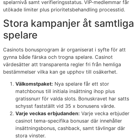
spelarnivå samt verifieringsstatus. VIP-medlemmar får
utökade limiter plus prioritetsbehandling processtid.
Stora kampanjer åt samtliga
spelare
Casinots bonusprogram är organiserat i syfte för att
gynna både färska och trogna spelare. Casinot
värdesätter att transparenta regler fri från hemliga
bestämmelser vilka kan ge upphov till osäkerhet.
Välkomstpaket:
Nya spelare får ett stor
matchbonus till initiala insättning ihop plus
gratissnurr för valda slots. Bonuskravet har satts
schysst fastställt vid 35 x bonusens värde.
Varje veckas erbjudanden:
Varje vecka erbjuder
casinot tema-specifika bonusar där innehåller
insättningsbonus, cashback, samt tävlingar där
stora vinster.