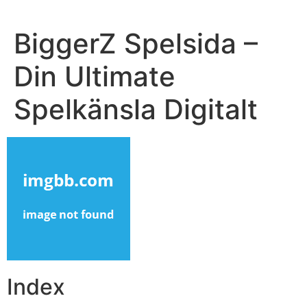
BiggerZ Spelsida –
Din Ultimate
Spelkänsla Digitalt
Index