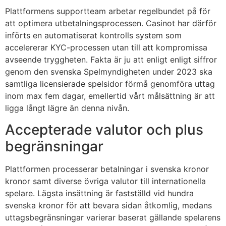
Plattformens supportteam arbetar regelbundet på för
att optimera utbetalningsprocessen. Casinot har därför
införts en automatiserat kontrolls system som
accelererar KYC-processen utan till att kompromissa
avseende tryggheten. Fakta är ju att enligt enligt siffror
genom den svenska Spelmyndigheten under 2023 ska
samtliga licensierade spelsidor förmå genomföra uttag
inom max fem dagar, emellertid vårt målsättning är att
ligga långt lägre än denna nivån.
Accepterade valutor och plus
begränsningar
Plattformen processerar betalningar i svenska kronor
kronor samt diverse övriga valutor till internationella
spelare. Lägsta insättning är fastställd vid hundra
svenska kronor för att bevara sidan åtkomlig, medans
uttagsbegränsningar varierar baserat gällande spelarens