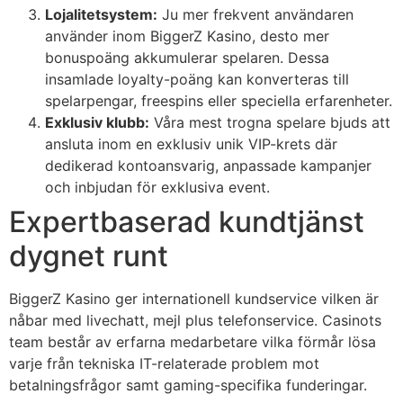
Lojalitetsystem:
Ju mer frekvent användaren
använder inom BiggerZ Kasino, desto mer
bonuspoäng akkumulerar spelaren. Dessa
insamlade loyalty-poäng kan konverteras till
spelarpengar, freespins eller speciella erfarenheter.
Exklusiv klubb:
Våra mest trogna spelare bjuds att
ansluta inom en exklusiv unik VIP-krets där
dedikerad kontoansvarig, anpassade kampanjer
och inbjudan för exklusiva event.
Expertbaserad kundtjänst
dygnet runt
BiggerZ Kasino ger internationell kundservice vilken är
nåbar med livechatt, mejl plus telefonservice. Casinots
team består av erfarna medarbetare vilka förmår lösa
varje från tekniska IT-relaterade problem mot
betalningsfrågor samt gaming-specifika funderingar.