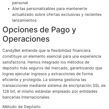
personal
Alertas personalizables para mantenerte
actualizado sobre ofertas exclusivas y recientes
lanzamientos
Opciones de Pago y
Operaciones
CandyBet entiende que la flexibilidad financiera
constituye un elemento esencial para una experiencia
satisfactoria. Hemos integrado los métodos de
depósito más seguros del mercado, garantizando que
logres ejecutar ingresos y extracciones de forma
eficiente y protegida. La sistema gestiona las
transacciones mediante sistema de encriptación SSL de
128 bit, el mismo estándar empleado por entidades
bancarias internacionales.
Método de Depósito