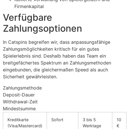
Firmenkapital
Verfügbare
Zahlungsoptionen
In Catspins begreifen wir, dass anpassungsfähige
Zahlungsmöglichkeiten kritisch für ein gutes
Spielerlebnis sind. Deshalb haben das Team ein
breitgefächertes Spektrum an Zahlungsmethoden
eingebunden, die gleichermaßen Speed als auch
Sicherheit gewährleisten.
Zahlungsmethode
Deposit-Dauer
Withdrawal-Zeit
Mindestsumme
Kreditkarte
Sofort
3 bis 5
10
(Visa/Mastercard)
Werktage
€