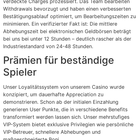
verdeckte Charges prozessiert. Das Team bearbeiten
Withdrawals bevorzugt und haben einen verbesserten
Bestätigungsablauf optimiert, um Bearbeitungszeiten zu
minimieren. Ein verifizierter Fakt ist: Die mittlere
Abhebungszeit bei elektronischen Geldbörsen beträgt
bei uns bei unter 12 Stunden – deutlich rascher als der
Industriestandard von 24-48 Stunden.
Prämien für beständige
Spieler
Unser Loyalitätssystem von unserem Casino wurde
konzipiert, um dauerhafte Appreciation zu
demonstrieren. Schon ab der initialen Einzahlung
generieren User Punkte, die in verschiedene Benefits
transformiert werden lassen sich. Unser mehrstufiges
VIP-System bietet exklusive Privilegien wie persönliche
VIP-Betreuer, schnellere Abhebungen und
maßgeschneiderte Boni.