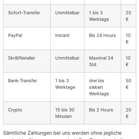
Sofort-Transfer
Unmittelbar
1 bis 3
20
Werktage
€
PayPal
Instant
Bis 24 Hours
10
€
Skrill/Neteller
Unmittelbar
Maximal 24
10
Std.
€
Bank-Transfer
1 bis 3
drei bis
50
Werktage
sieben
€
Werktage
Crypto
15 bis 30
Bis 2 Hours
20
Minuten
€
Sämtliche Zahlungen bei uns werden ohne jegliche