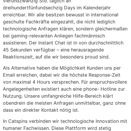
vierundzwanzig Std. täglich an
dreihundertfünfundsechzig Days im Kalenderjahr
erreichbar. Wir alle besitzen bewusst in international
geschulte Fachkräfte eingezahlt, die nicht lediglich
technologische Anfragen klären, sondern gleichermaßen
bei gaming-relevanten Anliegen fachmännisch
assistieren. Der Instant Chat ist in von durchschnittlich
45 Sekunden verfügbar – eine herausragende
Reaktionszeit, auf die wir besonders proud sind.
Als Alternative haben die Möglichkeit Kunden uns per
Email erreichen, dabei wir die höchste Response-Zeit
von maximal 4 Hours versprechen. Für anspruchsvollere
Angelegenheiten existiert auch eine phone- Hotline zur
Nutzung. Unsere umfangreiche Hilfe-Bereich klärt
obendrein die meisten Anfragen unmittelbar, ganz ohne
dass ein direkter Kontakt nötig ist.
In Catspins verbinden wir technologische Innovation mit
humaner Fachwissen. Diese Plattform wird stetig