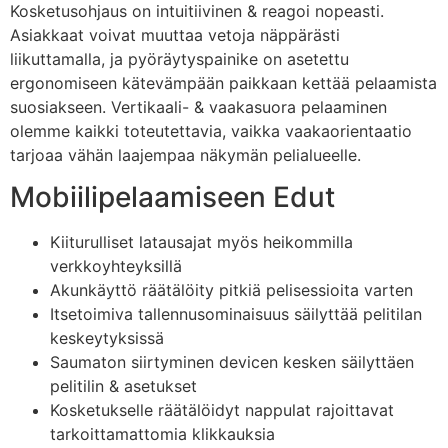
Kosketusohjaus on intuitiivinen & reagoi nopeasti.
Asiakkaat voivat muuttaa vetoja näppärästi
liikuttamalla, ja pyöräytyspainike on asetettu
ergonomiseen kätevämpään paikkaan kettää pelaamista
suosiakseen. Vertikaali- & vaakasuora pelaaminen
olemme kaikki toteutettavia, vaikka vaakaorientaatio
tarjoaa vähän laajempaa näkymän pelialueelle.
Mobiilipelaamiseen Edut
Kiiturulliset latausajat myös heikommilla
verkkoyhteyksillä
Akunkäyttö räätälöity pitkiä pelisessioita varten
Itsetoimiva tallennusominaisuus säilyttää pelitilan
keskeytyksissä
Saumaton siirtyminen devicen kesken säilyttäen
pelitilin & asetukset
Kosketukselle räätälöidyt nappulat rajoittavat
tarkoittamattomia klikkauksia