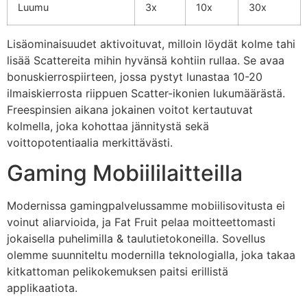
Luumu
3x
10x
30x
Lisäominaisuudet aktivoituvat, milloin löydät kolme tahi
lisää Scattereita mihin hyvänsä kohtiin rullaa. Se avaa
bonuskierrospiirteen, jossa pystyt lunastaa 10-20
ilmaiskierrosta riippuen Scatter-ikonien lukumäärästä.
Freespinsien aikana jokainen voitot kertautuvat
kolmella, joka kohottaa jännitystä sekä
voittopotentiaalia merkittävästi.
Gaming Mobiililaitteilla
Modernissa gamingpalvelussamme mobiilisovitusta ei
voinut aliarvioida, ja Fat Fruit pelaa moitteettomasti
jokaisella puhelimilla & taulutietokoneilla. Sovellus
olemme suunniteltu modernilla teknologialla, joka takaa
kitkattoman pelikokemuksen paitsi erillistä
applikaatiota.