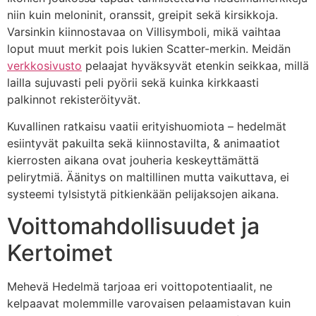
niin kuin meloninit, oranssit, greipit sekä kirsikkoja.
Varsinkin kiinnostavaa on Villisymboli, mikä vaihtaa
loput muut merkit pois lukien Scatter-merkin. Meidän
verkkosivusto
pelaajat hyväksyvät etenkin seikkaa, millä
lailla sujuvasti peli pyörii sekä kuinka kirkkaasti
palkinnot rekisteröityvät.
Kuvallinen ratkaisu vaatii erityishuomiota – hedelmät
esiintyvät pakuilta sekä kiinnostavilta, & animaatiot
kierrosten aikana ovat jouheria keskeyttämättä
pelirytmiä. Äänitys on maltillinen mutta vaikuttava, ei
systeemi tylsistytä pitkienkään pelijaksojen aikana.
Voittomahdollisuudet ja
Kertoimet
Mehevä Hedelmä tarjoaa eri voittopotentiaalit, ne
kelpaavat molemmille varovaisen pelaamistavan kuin