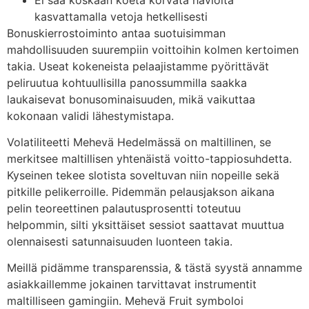
kasvattamalla vetoja hetkellisesti
Bonuskierrostoiminto antaa suotuisimman
mahdollisuuden suurempiin voittoihin kolmen kertoimen
takia. Useat kokeneista pelaajistamme pyörittävät
peliruutua kohtuullisilla panossummilla saakka
laukaisevat bonusominaisuuden, mikä vaikuttaa
kokonaan validi lähestymistapa.
Volatiliteetti Mehevä Hedelmässä on maltillinen, se
merkitsee maltillisen yhtenäistä voitto-tappiosuhdetta.
Kyseinen tekee slotista soveltuvan niin nopeille sekä
pitkille pelikerroille. Pidemmän pelausjakson aikana
pelin teoreettinen palautusprosentti toteutuu
helpommin, silti yksittäiset sessiot saattavat muuttua
olennaisesti satunnaisuuden luonteen takia.
Meillä pidämme transparenssia, & tästä syystä annamme
asiakkaillemme jokainen tarvittavat instrumentit
maltilliseen gamingiin. Mehevä Fruit symboloi