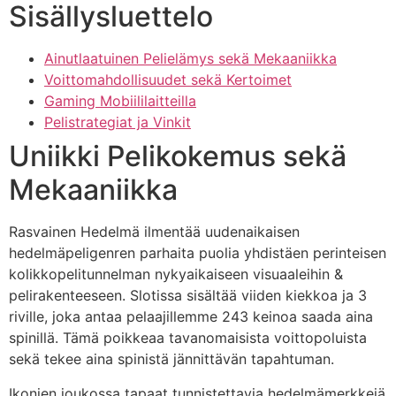
Sisällysluettelo
Ainutlaatuinen Pelielämys sekä Mekaaniikka
Voittomahdollisuudet sekä Kertoimet
Gaming Mobiililaitteilla
Pelistrategiat ja Vinkit
Uniikki Pelikokemus sekä
Mekaaniikka
Rasvainen Hedelmä ilmentää uudenaikaisen
hedelmäpeligenren parhaita puolia yhdistäen perinteisen
kolikkopelitunnelman nykyaikaiseen visuaaleihin &
pelirakenteeseen. Slotissa sisältää viiden kiekkoa ja 3
riville, joka antaa pelaajillemme 243 keinoa saada aina
spinillä. Tämä poikkeaa tavanomaisista voittopoluista
sekä tekee aina spinistä jännittävän tapahtuman.
Ikonien joukossa tapaat tunnistettavia hedelmämerkkejä