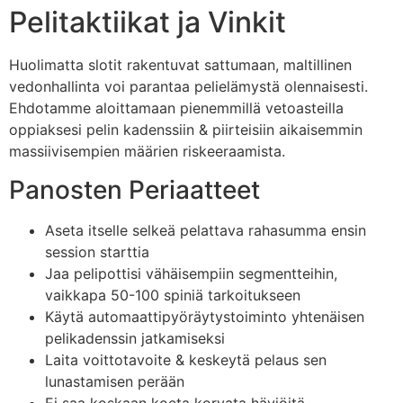
Pelitaktiikat ja Vinkit
Huolimatta slotit rakentuvat sattumaan, maltillinen
vedonhallinta voi parantaa pelielämystä olennaisesti.
Ehdotamme aloittamaan pienemmillä vetoasteilla
oppiaksesi pelin kadenssiin & piirteisiin aikaisemmin
massiivisempien määrien riskeeraamista.
Panosten Periaatteet
Aseta itselle selkeä pelattava rahasumma ensin
session starttia
Jaa pelipottisi vähäisempiin segmentteihin,
vaikkapa 50-100 spiniä tarkoitukseen
Käytä automaattipyöräytystoiminto yhtenäisen
pelikadenssin jatkamiseksi
Laita voittotavoite & keskeytä pelaus sen
lunastamisen perään
Ei saa koskaan koeta korvata häviöitä