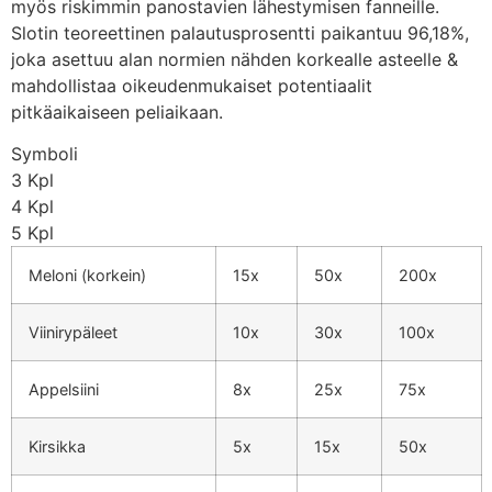
myös riskimmin panostavien lähestymisen fanneille.
Slotin teoreettinen palautusprosentti paikantuu 96,18%,
joka asettuu alan normien nähden korkealle asteelle &
mahdollistaa oikeudenmukaiset potentiaalit
pitkäaikaiseen peliaikaan.
Symboli
3 Kpl
4 Kpl
5 Kpl
Meloni (korkein)
15x
50x
200x
Viinirypäleet
10x
30x
100x
Appelsiini
8x
25x
75x
Kirsikka
5x
15x
50x