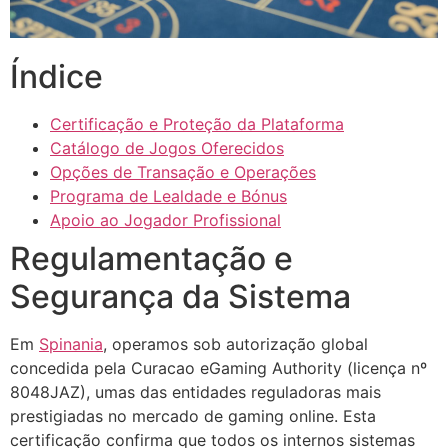
Índice
Certificação e Proteção da Plataforma
Catálogo de Jogos Oferecidos
Opções de Transação e Operações
Programa de Lealdade e Bónus
Apoio ao Jogador Profissional
Regulamentação e
Segurança da Sistema
Em
Spinania
, operamos sob autorização global
concedida pela Curacao eGaming Authority (licença nº
8048JAZ), umas das entidades reguladoras mais
prestigiadas no mercado de gaming online. Esta
certificação confirma que todos os internos sistemas