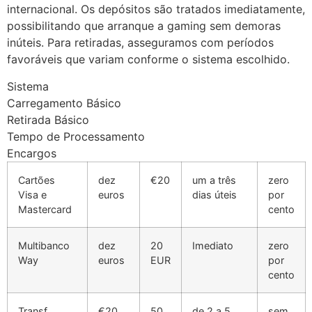
internacional. Os depósitos são tratados imediatamente,
possibilitando que arranque a gaming sem demoras
inúteis. Para retiradas, asseguramos com períodos
favoráveis que variam conforme o sistema escolhido.
Sistema
Carregamento Básico
Retirada Básico
Tempo de Processamento
Encargos
Cartões
dez
€20
um a três
zero
Visa e
euros
dias úteis
por
Mastercard
cento
Multibanco
dez
20
Imediato
zero
Way
euros
EUR
por
cento
Transf
€20
50
de 2 a 5
sem