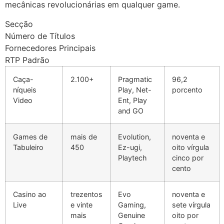
mecânicas revolucionárias em qualquer game.
Secção
Número de Títulos
Fornecedores Principais
RTP Padrão
Caça-
2.100+
Pragmatic
96,2
níqueis
Play, Net-
porcento
Video
Ent, Play
and GO
Games de
mais de
Evolution,
noventa e
Tabuleiro
450
Ez-ugi,
oito vírgula
Playtech
cinco por
cento
Casino ao
trezentos
Evo
noventa e
Live
e vinte
Gaming,
sete vírgula
mais
Genuine
oito por