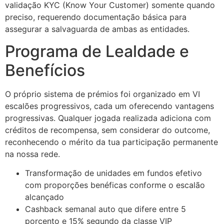
validação KYC (Know Your Customer) somente quando
preciso, requerendo documentação básica para
assegurar a salvaguarda de ambas as entidades.
Programa de Lealdade e
Benefícios
O próprio sistema de prémios foi organizado em VI
escalões progressivos, cada um oferecendo vantagens
progressivas. Qualquer jogada realizada adiciona com
créditos de recompensa, sem considerar do outcome,
reconhecendo o mérito da tua participação permanente
na nossa rede.
Transformação de unidades em fundos efetivo
com proporções benéficas conforme o escalão
alcançado
Cashback semanal auto que difere entre 5
porcento e 15% segundo da classe VIP