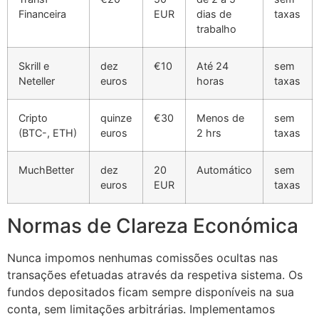
Financeira
EUR
dias de
taxas
trabalho
Skrill e
dez
€10
Até 24
sem
Neteller
euros
horas
taxas
Cripto
quinze
€30
Menos de
sem
(BTC-, ETH)
euros
2 hrs
taxas
MuchBetter
dez
20
Automático
sem
euros
EUR
taxas
Normas de Clareza Económica
Nunca impomos nenhumas comissões ocultas nas
transações efetuadas através da respetiva sistema. Os
fundos depositados ficam sempre disponíveis na sua
conta, sem limitações arbitrárias. Implementamos