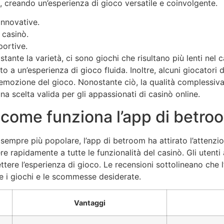
, creando un’esperienza di gioco versatile e coinvolgente.
innovative.
l casinò.
ortive.
tante la varietà, ci sono giochi che risultano più lenti nel
to a un’esperienza di gioco fluida. Inoltre, alcuni giocatori
l’emozione del gioco. Nonostante ciò, la qualità complessiv
a scelta valida per gli appassionati di casinò online.
 come funziona l’app di betro
 sempre più popolare, l’app di betroom ha attirato l’attenzio
re rapidamente a tutte le funzionalità del casinò. Gli utenti 
e l’esperienza di gioco. Le recensioni sottolineano che l’
are i giochi e le scommesse desiderate.
Vantaggi