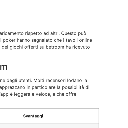
 caricamento rispetto ad altri. Questo può
 di poker hanno segnalato che i tavoli online
a dei giochi offerti su betroom ha ricevuto
om
ne degli utenti. Molti recensori lodano la
apprezzano in particolare la possibilità di
app è leggera e veloce, e che offre
Svantaggi