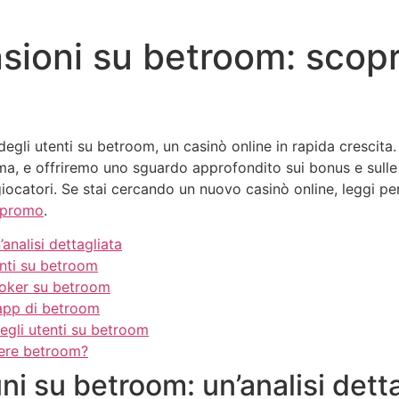
nsioni su betroom: scopr
degli utenti su betroom, un casinò online in rapida crescita.
orma, e offriremo uno sguardo approfondito sui bonus e sul
iocatori. Se stai cercando un nuovo casinò online, leggi per
 promo
.
analisi dettagliata
enti su betroom
l poker su betroom
’app di betroom
degli utenti su betroom
liere betroom?
i su betroom: un’analisi dett