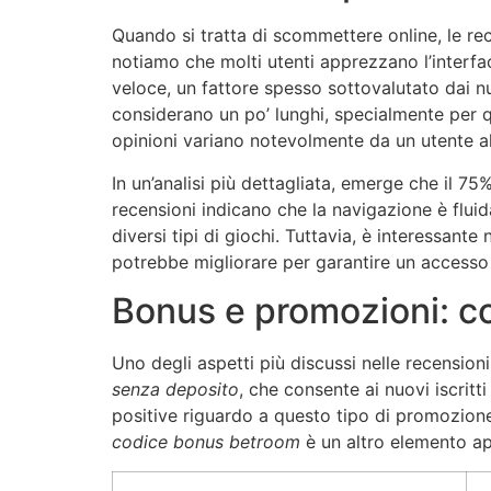
Quando si tratta di scommettere online, le r
notiamo che molti utenti apprezzano l’interfacc
veloce, un fattore spesso sottovalutato dai nuo
considerano un po’ lunghi, specialmente per q
opinioni variano notevolmente da un utente all
In un’analisi più dettagliata, emerge che il 7
recensioni indicano che la navigazione è flui
diversi tipi di giochi. Tuttavia, è interessant
potrebbe migliorare per garantire un accesso p
Bonus e promozioni: co
Uno degli aspetti più discussi nelle recensioni
senza deposito
, che consente ai nuovi iscritt
positive riguardo a questo tipo di promozione,
codice bonus betroom
è un altro elemento ap