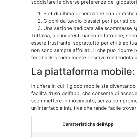
soddisfare le diverse preferenze dei giocatori
Slot di ultima generazione con grafiche 
Giochi da tavolo classici per i puristi de
Una sezione dedicata alle scommesse sp
Tuttavia, alcuni utenti hanno notato che, nonos
essere frustrante, soprattutto per chi è abitua
non sono sempre affollati, il che può ridurre 
feedback generalmente positivi, rendendola un
La piattaforma mobile:
In un’era in cui il gioco mobile sta diventando
facilità d’uso dell’app, che consente di accede
scommettere in movimento, senza comprometter
un’interfaccia intuitiva che rende facile trov
Caratteristiche dell’App