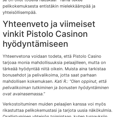
pelikokemuksesta entistäkin mielekkäämpää ja
yhteisöllisempää.
Yhteenveto ja viimeiset
vinkit Pistolo Casinon
hyödyntämiseen
Yhteenvetona voidaan todeta, että Pistolo Casino
tarjoaa monia mahdollisuuksia pelaajilleen, mutta on
tärkeää hyödyntää niitä oikein. Muista aina tarkistaa
bonusehdot ja pelivalikoima, jotta saat parhaan
mahdollisen kokemuksen.
Kati R.: “Olen oppinut, että
pelivalikoiman tutkiminen ja bonusten hyödyntäminen
ovat avainasemassa.”
Verkostoituminen muiden pelaajien kanssa voi myös
rikastuttaa pelikokemustasi ja tarjota uusia näkökulmia.
Osallistuminen yhteisön toimintaan, kuten turnauksiin,